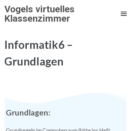
Zum
Vogels virtuelles
Inhalt
Klassenzimmer
springen
(Enter
drücken)
Informatik6 –
Grundlagen
Grundlagen:
Grundregeln im Computerraum (bitte ins Heft