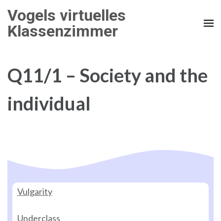
Zum
Vogels virtuelles
Inhalt
Klassenzimmer
springen
(Enter
drücken)
Q11/1 – Society and the
individual
Vulgarity
Underclass