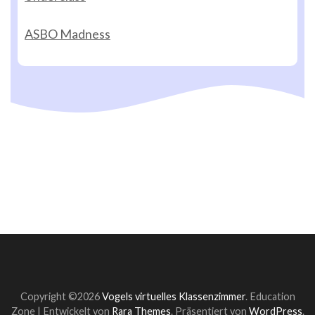
ASBO Madness
Copyright ©2026
Vogels virtuelles Klassenzimmer
.
Education
Zone | Entwickelt von
Rara Themes
. Präsentiert von
WordPress
.