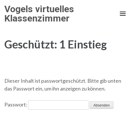
Zum
Vogels virtuelles
Inhalt
Klassenzimmer
springen
(Enter
drücken)
Geschützt: 1 Einstieg
Dieser Inhalt ist passwortgeschützt. Bitte gib unten
das Passwort ein, um ihn anzeigen zu können.
Passwort: