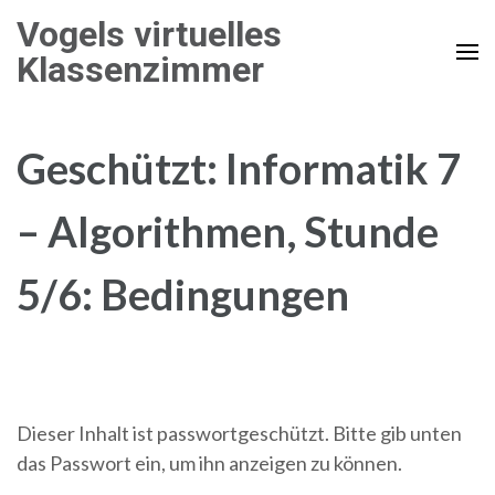
Zum
Vogels virtuelles
Inhalt
Klassenzimmer
springen
(Enter
drücken)
Geschützt: Informatik 7
– Algorithmen, Stunde
5/6: Bedingungen
Dieser Inhalt ist passwortgeschützt. Bitte gib unten
das Passwort ein, um ihn anzeigen zu können.