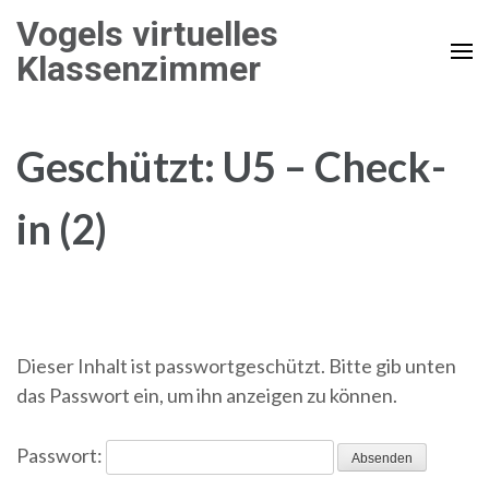
Zum
Vogels virtuelles
Inhalt
Klassenzimmer
springen
(Enter
drücken)
Geschützt: U5 – Check-
in (2)
Dieser Inhalt ist passwortgeschützt. Bitte gib unten
das Passwort ein, um ihn anzeigen zu können.
Passwort: