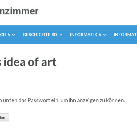
senzimmer
CH 6
GESCHICHTE 8D
INFORMATIK 6
INFORMATI
 idea of art
ib unten das Passwort ein, um ihn anzeigen zu können.