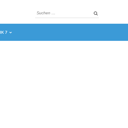
Suchen
nach:
K 7