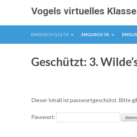
Zum
Vogels virtuelles Klas
Inhalt
springen
(Enter
ENGLISCH Q12/13
ENGLISCH 7A
ENGLIS
drücken)
Geschützt: 3. Wilde’s
Dieser Inhalt ist passwortgeschützt. Bitte g
Passwort: