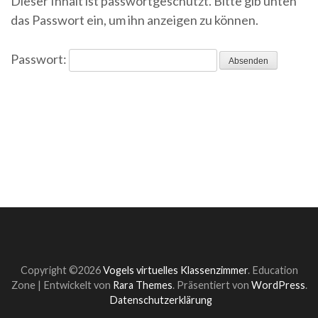
Dieser Inhalt ist passwortgeschützt. Bitte gib unten
das Passwort ein, um ihn anzeigen zu können.
Passwort:
Copyright ©2026
Vogels virtuelles Klassenzimmer
.
Education
Zone | Entwickelt von
Rara Themes
. Präsentiert von
WordPress
.
Datenschutzerklärung