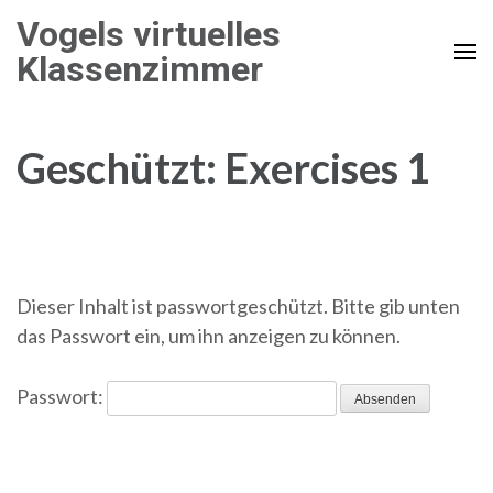
Zum
Vogels virtuelles
Inhalt
Klassenzimmer
springen
(Enter
drücken)
Geschützt: Exercises 1
Dieser Inhalt ist passwortgeschützt. Bitte gib unten
das Passwort ein, um ihn anzeigen zu können.
Passwort: