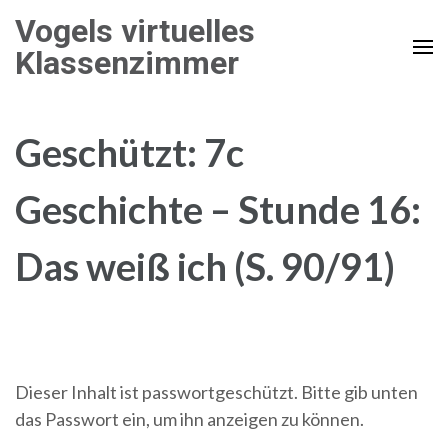
Zum
Vogels virtuelles
Inhalt
Klassenzimmer
springen
(Enter
drücken)
Geschützt: 7c
Geschichte – Stunde 16:
Das weiß ich (S. 90/91)
Dieser Inhalt ist passwortgeschützt. Bitte gib unten
das Passwort ein, um ihn anzeigen zu können.