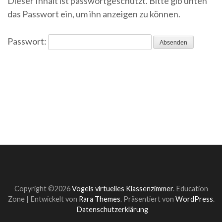
Dieser Inhalt ist passwortgeschützt. Bitte gib unten
das Passwort ein, um ihn anzeigen zu können.
Passwort:
Copyright ©2026
Vogels virtuelles Klassenzimmer
.
Education
Zone | Entwickelt von
Rara Themes
. Präsentiert von
WordPress
.
Datenschutzerklärung