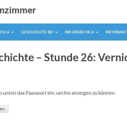
senzimmer
CH 6
GESCHICHTE 8D
INFORMATIK 6
INFORMATI
chichte – Stunde 26: Vern
ib unten das Passwort ein, um ihn anzeigen zu können.