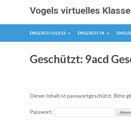
Zum
Vogels virtuelles Klas
Inhalt
springen
(Enter
ENGLISCH Q12/13
ENGLISCH 7A
ENGLIS
drücken)
Geschützt: 9acd Ges
Dieser Inhalt ist passwortgeschützt. Bitte g
Passwort: