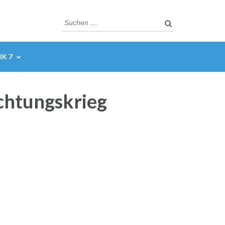
Suchen
nach:
K 7
ichtungskrieg